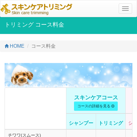
ナ
ビ
ゲ
トリミング コース料金
ー
シ
ョ
HOME
コース料金
ン
スキンケアコース
コースの詳細を見る
シャンプー
トリミング
シ
チワワ(スムース)