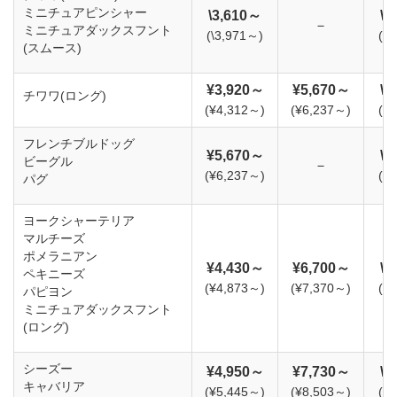
ミニチュアピンシャー
\3,610～
\4
－
ミニチュアダックスフント
(\3,971～)
(\
(スムース)
¥3,920～
¥5,670～
\4
チワワ(ロング)
(¥4,312～)
(¥6,237～)
(\
フレンチブルドッグ
¥5,670～
\6
ビーグル
－
(¥6,237～)
(\
パグ
ヨークシャーテリア
マルチーズ
ポメラニアン
¥4,430～
¥6,700～
\4
ペキニーズ
(¥4,873～)
(¥7,370～)
(\
パピヨン
ミニチュアダックスフント
(ロング)
シーズー
¥4,950～
¥7,730～
\5
キャバリア
(¥5,445～)
(¥8,503～)
(\