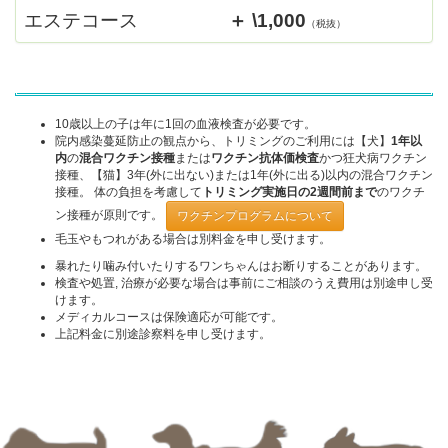
エステコース
＋ \1,000
（税抜）
10歳以上の⼦は年に1回の血液検査が必要です。
院内感染蔓延防止の観点から、トリミングのご利用には【犬】
1年以
内
の
混合ワクチン接種
または
ワクチン抗体価検査
かつ狂犬病ワクチン
接種、【猫】3年(外に出ない)または1年(外に出る)以内の混合ワクチン
接種。 体の負担を考慮して
トリミング実施日の2週間前まで
のワクチ
ン接種が原則です。
ワクチンプログラムについて
⽑⽟やもつれがある場合は別料⾦を申し受けます。
暴れたり噛み付いたりするワンちゃんはお断りすることがあります。
検査や処置, 治療が必要な場合は事前にご相談のうえ費⽤は別途申し受
けます。
メディカルコースは保険適応が可能です。
上記料金に別途診察料を申し受けます。