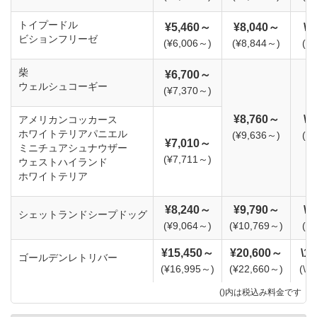
トイプードル
¥5,460～
¥8,040～
\5
ビションフリーゼ
(¥6,006～)
(¥8,844～)
(\
柴
¥6,700～
ウェルシュコーギー
(¥7,370～)
¥8,760～
\7
アメリカンコッカース
ホワイトテリア
パニエル
(¥9,636～)
(\
¥7,010～
ミニチュアシュナウザー
(¥7,711～)
ウェストハイランド
ホワイトテリア
¥8,240～
¥9,790～
\8
シェットランドシープドッグ
(¥9,064～)
(¥10,769～)
(\
¥15,450～
¥20,600～
\1
ゴールデンレトリバー
(¥16,995～)
(¥22,660～)
(\1
()内は税込み料金です